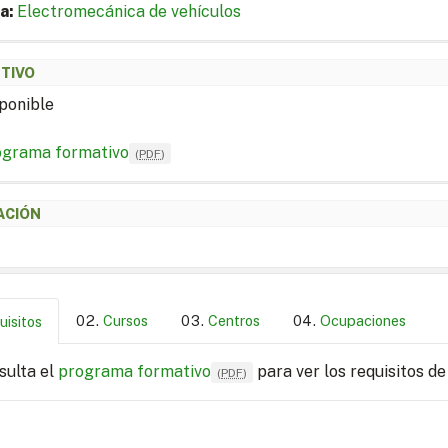
a:
Electromecánica de vehículos
ETIVO
ponible
ograma formativo
(
PDF
)
ACIÓN
Cursos
Centros
Ocupaciones
uisitos
sulta el
programa formativo
para ver los requisitos de
(
PDF
)