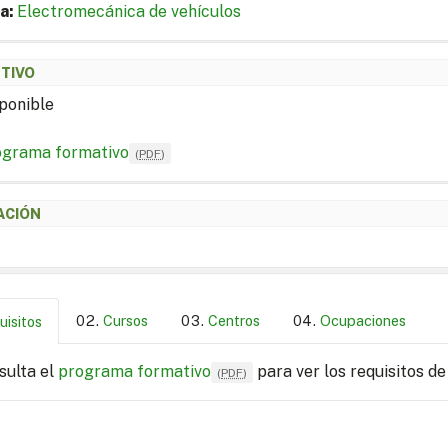
a:
Electromecánica de vehículos
ETIVO
ponible
ograma formativo
(
PDF
)
ACIÓN
Cursos
Centros
Ocupaciones
uisitos
sulta el
programa formativo
para ver los requisitos de
(
PDF
)