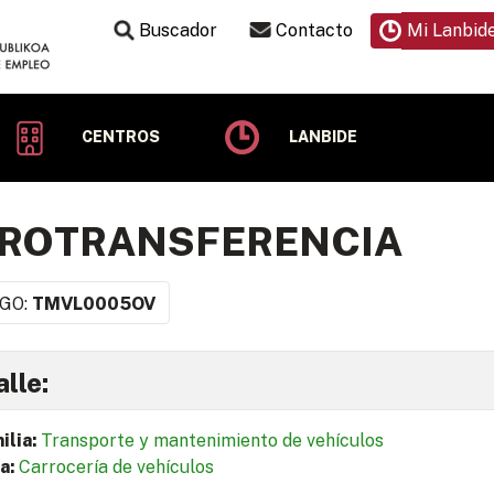
Buscador
Contacto
Mi Lanbid
CENTROS
LANBIDE
DROTRANSFERENCIA
GO:
TMVL0005OV
lle:
ilia:
Transporte y mantenimiento de vehículos
a:
Carrocería de vehículos