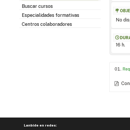
Buscar cursos
OBJ
Especialidades formativas
No dis
Centros colaboradores
DUR
16 h.
Req
Con
Lanbide en redes: