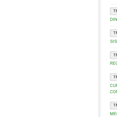
T
DI
T
SI
T
RE
T
CU
CO
T
ME