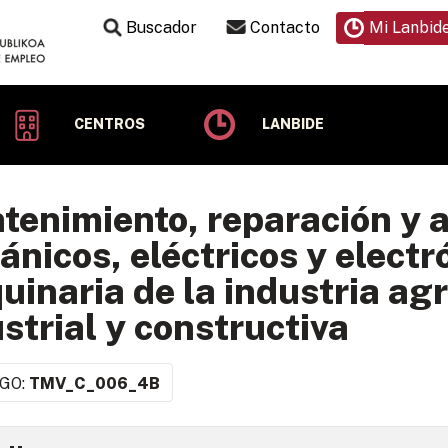
Buscador
Contacto
Mi Lanbid
CENTROS
LANBIDE
enimiento, reparación y a
nicos, eléctricos y electr
inaria de la industria agr
strial y constructiva
GO:
TMV_C_006_4B