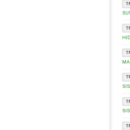
T
SU
T
HI
T
MA
T
SI
T
SI
T