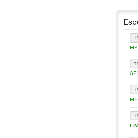
Espe
T
MA
T
GE
T
ME
T
LI