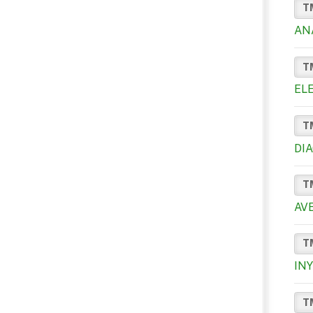
T
ANA
T
EL
T
DI
T
AV
T
IN
T