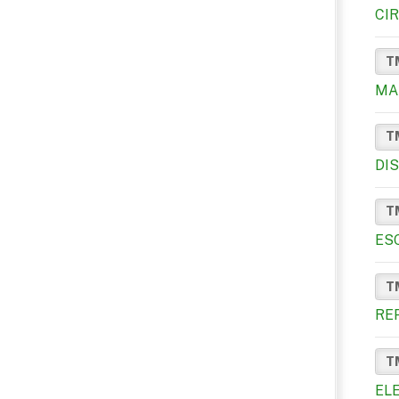
CI
T
MA
T
DI
T
ES
T
RE
T
EL