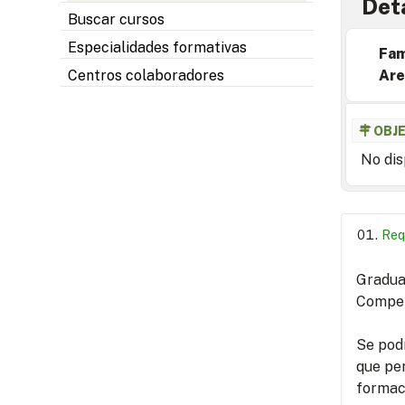
Deta
Buscar cursos
Especialidades formativas
Fam
Centros colaboradores
Are
OBJ
No dis
Req
Graduad
Compete
Se podr
que pe
formac