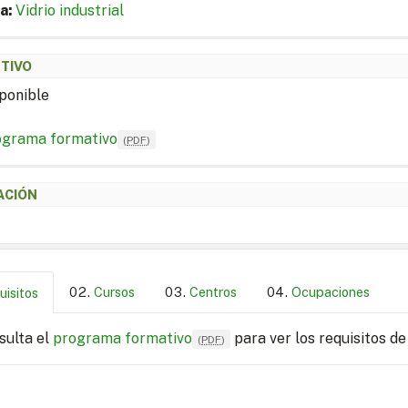
a:
Vidrio industrial
ETIVO
ponible
ograma formativo
(
PDF
)
ACIÓN
Cursos
Centros
Ocupaciones
uisitos
sulta el
programa formativo
para ver los requisitos de
(
PDF
)