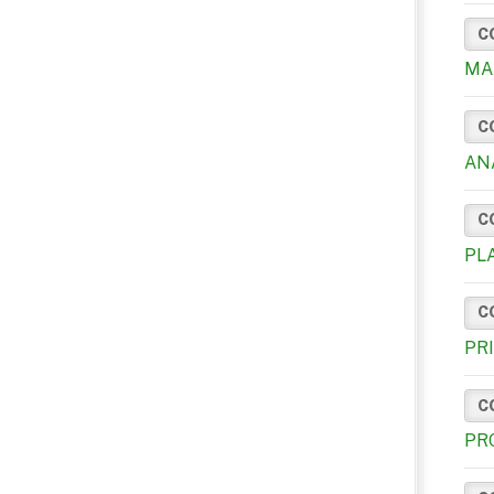
C
MA
C
AN
C
PL
C
PR
C
PR