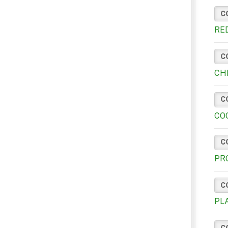
C
RE
C
CH
C
CO
C
PR
C
PL
C