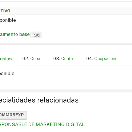
ETIVO
ponible
cumento base
(
PDF
)
Cursos
Centros
Ocupaciones
uisitos
ponible
cialidades relacionadas
OMM05EXP
SPONSABLE DE MARKETING DIGITAL