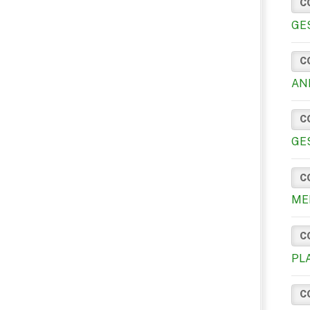
C
GE
C
AN
C
GE
C
ME
C
PL
C