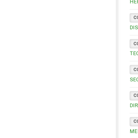
HE
C
DI
C
TE
C
SE
C
DI
C
ME