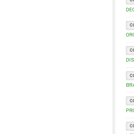
DE
C
OR
C
DI
C
BR
C
PR
C