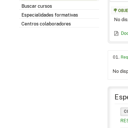
Buscar cursos
OBJ
Especialidades formativas
No dis
Centros colaboradores
Do
Req
No dis
Espe
C
RE