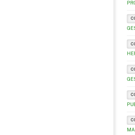
PR
C
GE
C
HE
C
GE
C
PU
C
MA