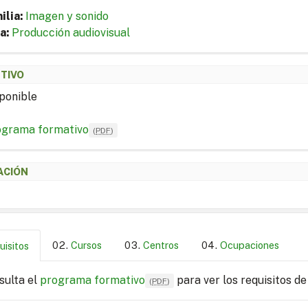
ilia:
Imagen y sonido
a:
Producción audiovisual
ETIVO
ponible
ograma formativo
(
PDF
)
ACIÓN
Cursos
Centros
Ocupaciones
uisitos
sulta el
programa formativo
para ver los requisitos de
(
PDF
)