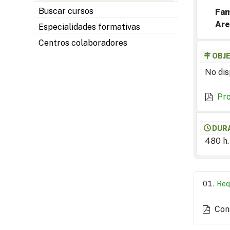
Buscar cursos
Fam
Are
Especialidades formativas
Centros colaboradores
OBJ
No dis
Pr
DUR
480 h.
Req
Con