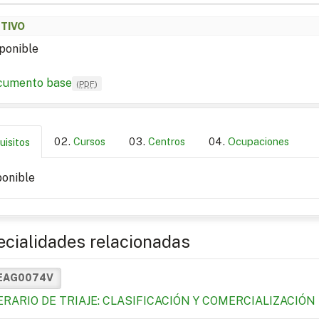
ETIVO
ponible
cumento base
(
PDF
)
Cursos
Centros
Ocupaciones
uisitos
ponible
cialidades relacionadas
EAG0074V
ERARIO DE TRIAJE: CLASIFICACIÓN Y COMERCIALIZACIÓ