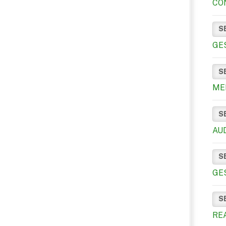
CO
S
GE
S
ME
S
AU
S
GE
S
RE