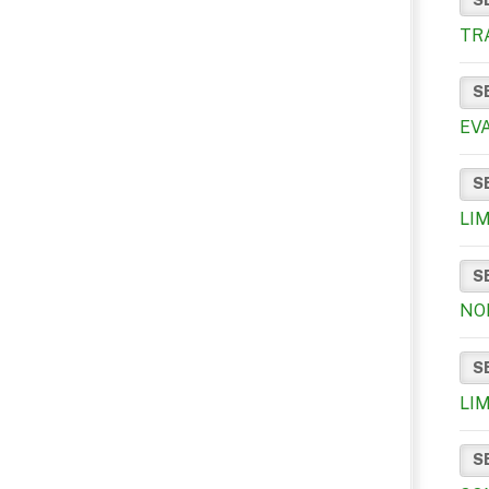
TR
S
EV
S
LI
S
NO
S
LIM
S