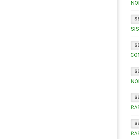
NO
S
SI
S
CO
S
NO
S
RA
S
RAE