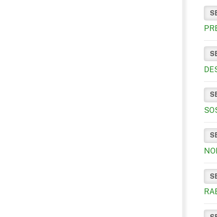
S
PR
S
DE
S
SO
S
NO
S
RAE
S