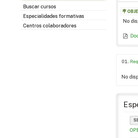
Buscar cursos
OBJ
Especialidades formativas
No dis
Centros colaboradores
Do
Req
No dis
Espe
S
OP