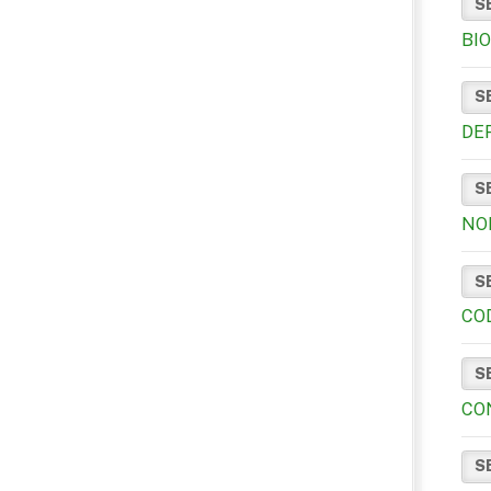
S
BI
S
DE
S
NO
S
CO
S
CO
S