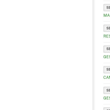
S
MA
S
RE
S
GE
S
CA
S
GE