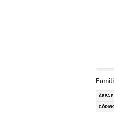
Famil
ÀREA P
CÓDIG