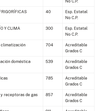
No C.P.
FRIGORÍFICAS
40
Esp. Estatal
No C.P.
O Y CLIMA
300
Esp. Estatal
No C.P.
 climatización
704
Acreditable
Grados C
zación doméstica
539
Acreditable
Grados C
icas
785
Acreditable
Grados C
 y receptoras de gas
857
Acreditable
Grados C