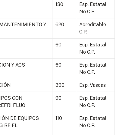
130
Esp. Estatal
No C.P.
L MANTENIMIENTO Y
620
Acreditable
C.P.
60
Esp. Estatal
No C.P.
ION Y ACS
60
Esp. Estatal
No C.P.
CIÓN
390
Esp. Vascas
IPOS CON
90
Esp. Estatal
REFRI FLUO
No C.P.
ÓN DE EQUIPOS
110
Esp. Estatal
G RE FL
No C.P.