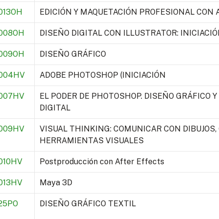
013OH
EDICIÓN Y MAQUETACIÓN PROFESIONAL CON 
008OH
DISEÑO DIGITAL CON ILLUSTRATOR: INICIACI
009OH
DISEÑO GRÁFICO
004HV
ADOBE PHOTOSHOP (INICIACIÓN
007HV
EL PODER DE PHOTOSHOP. DISEÑO GRÁFICO Y
DIGITAL
009HV
VISUAL THINKING: COMUNICAR CON DIBUJOS,
HERRAMIENTAS VISUALES
010HV
Postproducción con After Effects
013HV
Maya 3D
25PO
DISEÑO GRÁFICO TEXTIL