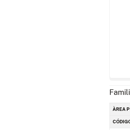
Famil
ÀREA P
CÓDIG