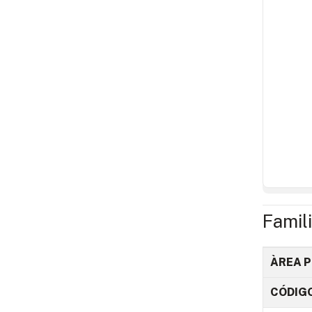
Famil
ÀREA P
CÓDIG