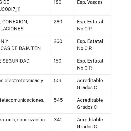
S DE
180
Esp. Vascas
C0817_1)
, CONEXIÓN,
280
Esp. Estatal
ALACIONES
No C.P.
N Y
260
Esp. Estatal
CAS DE BAJA TEN
No C.P.
E SEGURIDAD
150
Esp. Estatal
No C.P.
es electrotécnicas y
506
Acreditable
Grados C
 telecomunicaciones,
545
Acreditable
Grados C
afonía, sonorización
341
Acreditable
Grados C