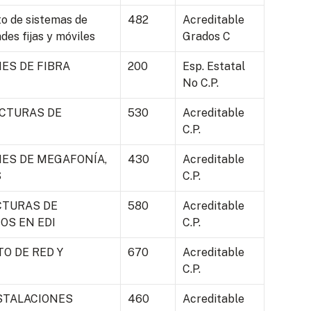
to de sistemas de
482
Acreditable
des fijas y móviles
Grados C
ES DE FIBRA
200
Esp. Estatal
No C.P.
CTURAS DE
530
Acreditable
C.P.
ES DE MEGAFONÍA,
430
Acreditable
S
C.P.
CTURAS DE
580
Acreditable
OS EN EDI
C.P.
O DE RED Y
670
Acreditable
C.P.
STALACIONES
460
Acreditable