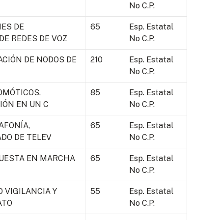
No C.P.
ES DE
65
Esp. Estatal
E REDES DE VOZ
No C.P.
ACIÓN DE NODOS DE
210
Esp. Estatal
No C.P.
OMÓTICOS,
85
Esp. Estatal
IÓN EN UN C
No C.P.
AFONÍA,
65
Esp. Estatal
ADO DE TELEV
No C.P.
 PUESTA EN MARCHA
65
Esp. Estatal
No C.P.
 VIGILANCIA Y
55
Esp. Estatal
ATO
No C.P.