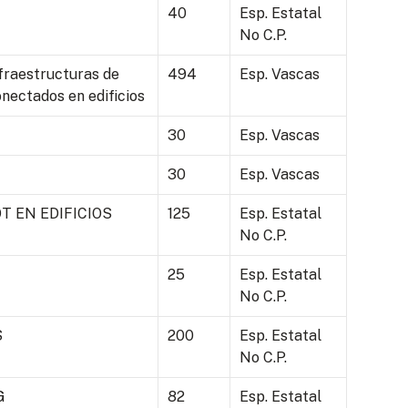
40
Esp. Estatal
No C.P.
nfraestructuras de
494
Esp. Vascas
nectados en edificios
30
Esp. Vascas
30
Esp. Vascas
T EN EDIFICIOS
125
Esp. Estatal
No C.P.
25
Esp. Estatal
No C.P.
S
200
Esp. Estatal
No C.P.
G
82
Esp. Estatal