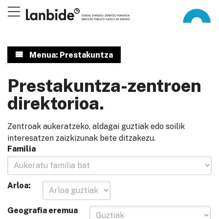
Menua: Prestakuntza
Prestakuntza-zentroen
direktorioa.
Zentroak aukeratzeko, aldagai guztiak edo soilik
interesatzen zaizkizunak bete ditzakezu.
Familia
Arloa:
Geografia eremua