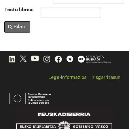
Testu librea:
Bilatu
Lege-informazioa
Irisgarritasun