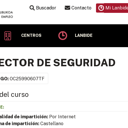
Buscador
Contacto
Mi Lanbid
CENTROS
LANBIDE
ECTOR DE SEGURIDAD
IGO:
OC25990607TF
del curso
E:
lidad de impartición:
Por Internet
ma de impartición:
Castellano