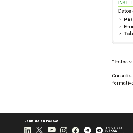
INSTI
Datos 
Per
E-m
Tel
* Estas s
Consulte 
formativa
Lanbide en redes: