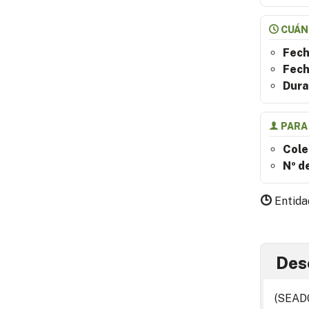
CUÁN
Fech
Fech
Dura
PARA
Cole
Nº d
Entida
Des
(SEAD0