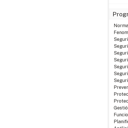
Prog
Normat
Fenome
Seguri
Seguri
Seguri
Seguri
Seguri
Seguri
Seguri
Preven
Protecc
Protec
Gestió
Funcio
Planif