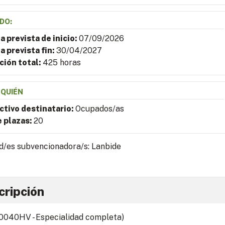
DO:
a prevista de inicio:
07/09/2026
a prevista fin:
30/04/2027
ción total:
425 horas
 QUIÉN
ctivo destinatario:
Ocupados/as
e plazas:
20
d/es subvencionadora/s: Lanbide
cripción
040HV - Especialidad completa)