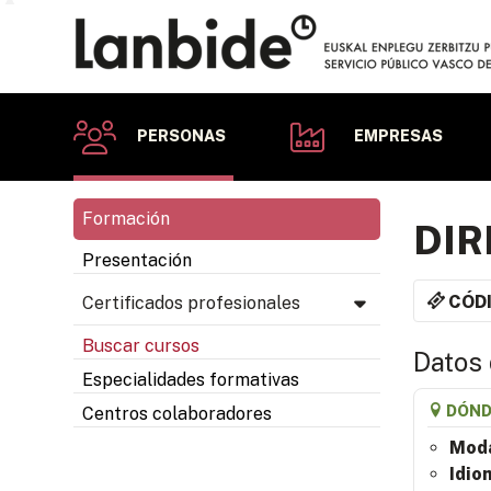
PERSONAS
EMPRESAS
Formación
DIR
Presentación
CÓD
Certificados profesionales
Buscar cursos
Datos 
Especialidades formativas
DÓND
Centros colaboradores
Moda
Idio