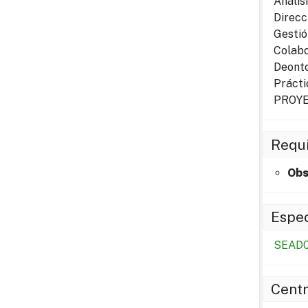
Análisi
Direcc
Gestió
Colabo
Deonto
Prácti
PROYE
Requi
Obs
Espec
SEAD0
Centr