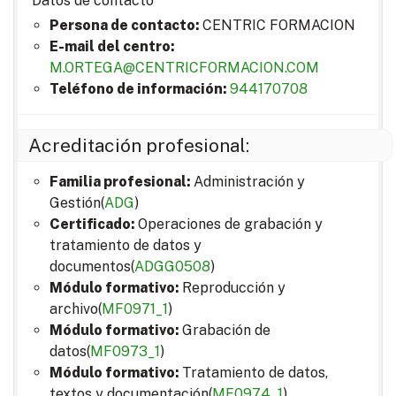
Datos de contacto
Persona de contacto:
CENTRIC FORMACION
E-mail del centro:
M.ORTEGA@CENTRICFORMACION.COM
Teléfono de información:
944170708
Acreditación profesional:
Familia profesional:
Administración y
Gestión(
ADG
)
Certificado:
Operaciones de grabación y
tratamiento de datos y
documentos(
ADGG0508
)
Módulo formativo:
Reproducción y
archivo(
MF0971_1
)
Módulo formativo:
Grabación de
datos(
MF0973_1
)
Módulo formativo:
Tratamiento de datos,
textos y documentación(
MF0974_1
)