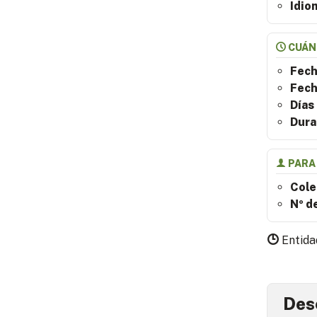
Idio
CUÁN
Fech
Fech
Días
Dura
PARA
Cole
Nº d
Entida
Des