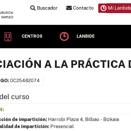
Buscador
Contacto
Mi Lanbid
CENTROS
LANBIDE
CIACIÓN A LA PRÁCTICA 
IGO:
OC25482074
del curso
E:
cción de impartición:
Harrobi Plaza 4, Bilbao - Bizkaia
lidad de impartición:
Presencial