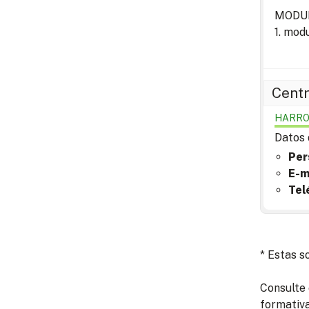
MODU
1. mo
Centr
HARRO
Datos 
Per
E-m
Tel
* Estas s
Consulte 
formativa