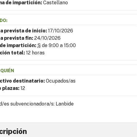
ma de impartición:
Castellano
DO:
a prevista de inicio:
17/10/2026
a prevista fin:
24/10/2026
 de impartición:
S
de 9:00 a 15:00
ción total:
12 horas
 QUIÉN
ctivo destinatario:
Ocupados/as
e plazas:
12
d/es subvencionadora/s: Lanbide
cripción