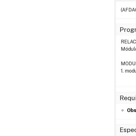
(AFDA0
Prog
RELAC
Módulo
MODU
1. mo
Requi
Obs
Espec