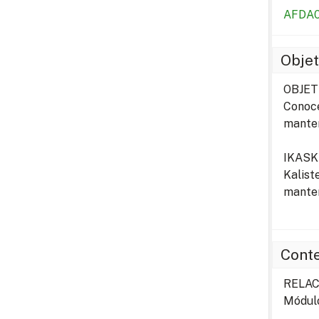
AFDA0
Objet
OBJET
Conoce
manten
IKAS
Kalist
manten
Cont
RELAC
Módulo