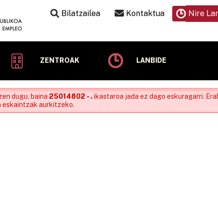
Bilatzailea
Kontaktua
Nire La
ZENTROAK
LANBIDE
zen dugu, baina
25014802 - .
ikastaroa jada ez dago eskuragarri. Erab
n eskaintzak aurkitzeko.