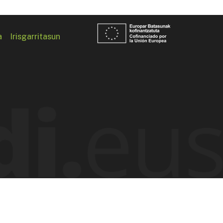
a
Irisgarritasun