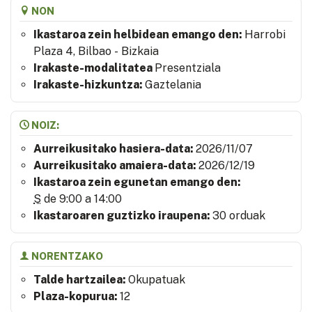
NON
Ikastaroa zein helbidean emango den:
Harrobi
Plaza 4, Bilbao - Bizkaia
Irakaste-modalitatea
Presentziala
Irakaste-hizkuntza:
Gaztelania
NOIZ:
Aurreikusitako hasiera-data:
2026/11/07
Aurreikusitako amaiera-data:
2026/12/19
Ikastaroa zein egunetan emango den:
S
de 9:00 a 14:00
Ikastaroaren guztizko iraupena:
30 orduak
NORENTZAKO
Talde hartzailea:
Okupatuak
Plaza-kopurua:
12