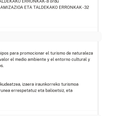
LDEKAKO ERRONKAK- 8 ordu
NAMIZAZIOA ETA TALDEKAKO ERRONKAK - 32
uipos para promocionar el turismo de naturaleza
valor el medio ambiente y el entorno cultural y
s.
kudeatzea, izaera iraunkorreko turismoa
unea errespetatuz eta balioetsiz, eta