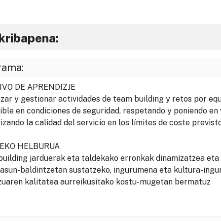
kribapena:
rama:
IVO DE APRENDIZJE
zar y gestionar actividades de team building y retos por eq
ible en condiciones de seguridad, respetando y poniendo en 
izando la calidad del servicio en los límites de coste previsto
TEKO HELBURUA
uilding jarduerak eta taldekako erronkak dinamizatzea eta 
asun-baldintzetan sustatzeko, ingurumena eta kultura-ingur
zuaren kalitatea aurreikusitako kostu-mugetan bermatuz