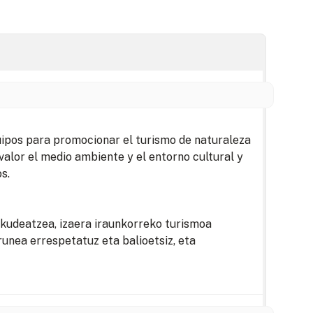
uipos para promocionar el turismo de naturaleza
valor el medio ambiente y el entorno cultural y
s.
kudeatzea, izaera iraunkorreko turismoa
unea errespetatuz eta balioetsiz, eta