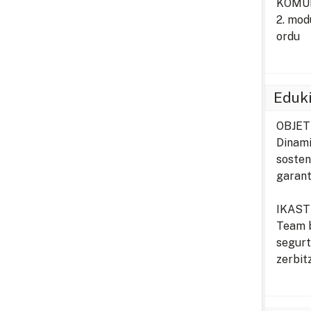
KOMUN
2. mo
ordu
Eduk
OBJET
Dinami
sosten
garant
IKAS
Team b
segurt
zerbit