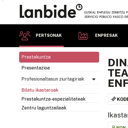
PERTSONAK
ENPRESAK
Prestakuntza
DIN
Presentazioa
TEA
Profesionaltasun ziurtagiriak
ENF
Bilatu ikastaroak
Prestakuntza-espezialitateak
KOD
Zentru laguntzaileak
Ikasta
NON