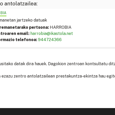
o antolatzailea:
BIA
anetan jartzeko datuak
remanetarako pertsona:
HARROBIA
troaren email:
harrobia@ikastola.net
ormazio telefonoa:
944724366
usitako datak dira hauek. Dagokion zentroan kontsultatu dit
 ezazu zentro antolatzailean prestakuntza-ekintza hau egit