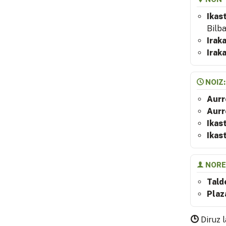
Ikas
Bilba
Irak
Irak
NOIZ:
Aurr
Aurr
Ikas
Ikas
NORE
Tald
Plaz
Diruz 