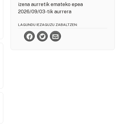
izena aurretik emateko epea
2026/09/03-tik aurrera
LAGUNDU IEZAGUZU ZABALTZEN: