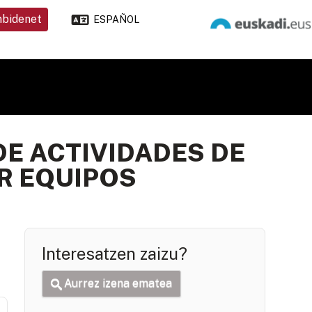
nbidenet
ESPAÑOL
DE ACTIVIDADES DE
R EQUIPOS
Interesatzen zaizu?
Aurrez izena ematea