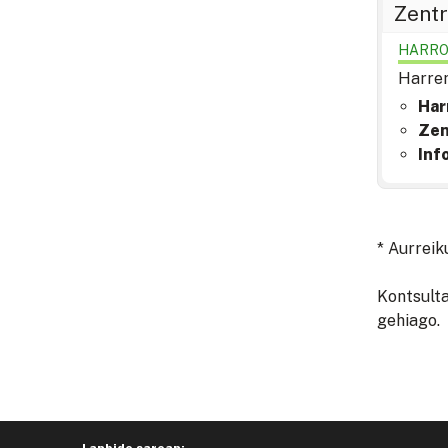
Zentr
HARRO
Harrem
Har
Zen
Inf
* Aurreik
Kontsulta
gehiago.