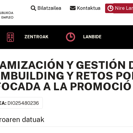
Bilatzailea
Kontaktua
Nire La
ZENTROAK
LANBIDE
AMIZACIÓN Y GESTIÓN 
MBUILDING Y RETOS PO
OCADA A LA PROMOCIÓ
EA:
DIO25480236
roaren datuak