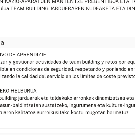
IKAZIO-APARATUEN MANTENTZE PREBENTIBOA ETA TA
dulua TEAM BUILDING JARDUERAREN KUDEAKETA ETA DI
ia
IVO DE APRENDIZJE
zar y gestionar actividades de team building y retos por eq
ible en condiciones de seguridad, respetando y poniendo en 
izando la calidad del servicio en los límites de coste previsto
TEKO HELBURUA
uilding jarduerak eta taldekako erronkak dinamizatzea eta 
asun-baldintzetan sustatzeko, ingurumena eta kultura-ingur
zuaren kalitatea aurreikusitako kostu-mugetan bermatuz