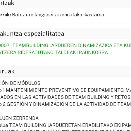
ntzak
rrak:
Batez ere langileei zuzendutako ikastaroa
akuntza-espezialitatea
007 - TEAMBUILDING JARDUEREN DINAMIZAZIOA ETA K
TZERA BIDERATUTAKO TALDEAK IRAUNKORRA
uruak
IÓN DE MÓDULOS
o 1 MANTENIMIENTO PREVENTIVO DE EQUIPAMIENTO, M
ZADOS EN LAS ACTIVIDADES DE TEAM BUILDING Y RETOS 
o 2 GESTIÓN Y DINAMIZACIÓN DE LA ACTIVIDAD DE TEAM 
LUEN ZERRENDA
dulua TEAM BUILDING JARDUERETAN ERABILITAKO EKIP