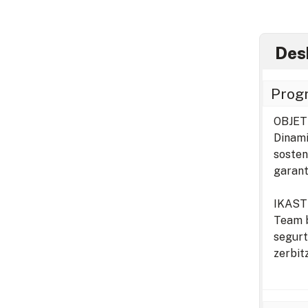
Des
Prog
OBJET
Dinami
sosten
garant
IKAS
Team b
segurt
zerbit