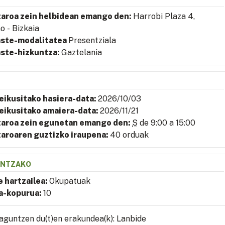
taroa zein helbidean emango den:
Harrobi Plaza 4,
o - Bizkaia
aste-modalitatea
Presentziala
aste-hizkuntza:
Gaztelania
eikusitako hasiera-data:
2026/10/03
eikusitako amaiera-data:
2026/11/21
taroa zein egunetan emango den:
S
de 9:00 a 15:00
taroaren guztizko iraupena:
40 orduak
NTZAKO
e hartzailea:
Okupatuak
a-kopurua:
10
laguntzen du(t)en erakundea(k): Lanbide