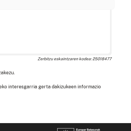
Zerbitzu eskaintzaren kodea: 25018477
zakezu.
eko interesgarria gerta dakizukeen informazio