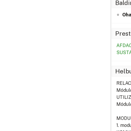
Baldi
Oha
Prest
AFDA0
SUSTA
Helb
RELAC
Módul
UTILI
Módul
MODU
1. mo