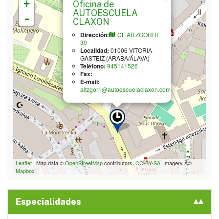
+
Oficina de
AUTOESCUELA
-
CLAXON
Dirección:
CL AITZGORRI
30
Localidad:
01006
VITORIA-
GASTEIZ
(ARABA/ÁLAVA)
Teléfono:
945141526
Fax:
E-mail:
aitzgorri@autoescuelaclaxon.com
Leaflet
| Map data ©
OpenStreetMap
contributors,
CC-BY-SA
, Imagery Â©
Mapbox
Especialidades