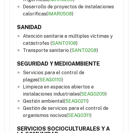
Desarrollo de proyectos de instalaciones
caloríficas(
IMAR0508
)
SANIDAD
Atención sanitaria a múltiples víctimas y
catástrofes (
SANT0108
)
Transporte sanitario (
SANT0208
)
SEGURIDAD Y MEDIOAMBIENTE
Servicios para el control de
plagas(
SEAG0110
)
Limpieza en espacios abiertos e
instalaciones industriales(
SEAG0209
)
Gestión ambiental(
SEAG0211
)
Gestión de servicios para el control de
organismos nocivos(
SEAG0311
)
SERVICIOS SOCIOCULTURALES Y A