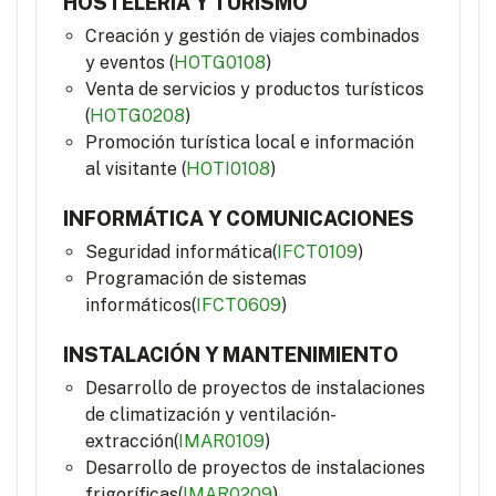
HOSTELERÍA Y TURISMO
Creación y gestión de viajes combinados
y eventos (
HOTG0108
)
Venta de servicios y productos turísticos
(
HOTG0208
)
Promoción turística local e información
al visitante (
HOTI0108
)
INFORMÁTICA Y COMUNICACIONES
Seguridad informática(
IFCT0109
)
Programación de sistemas
informáticos(
IFCT0609
)
INSTALACIÓN Y MANTENIMIENTO
Desarrollo de proyectos de instalaciones
de climatización y ventilación-
extracción(
IMAR0109
)
Desarrollo de proyectos de instalaciones
frigoríficas(
IMAR0209
)