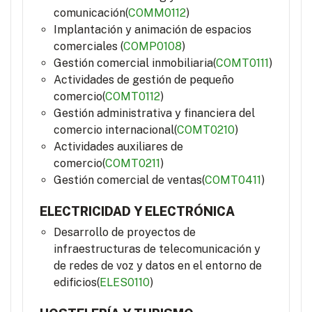
comunicación(
COMM0112
)
Implantación y animación de espacios
comerciales (
COMP0108
)
Gestión comercial inmobiliaria(
COMT0111
)
Actividades de gestión de pequeño
comercio(
COMT0112
)
Gestión administrativa y financiera del
comercio internacional(
COMT0210
)
Actividades auxiliares de
comercio(
COMT0211
)
Gestión comercial de ventas(
COMT0411
)
ELECTRICIDAD Y ELECTRÓNICA
Desarrollo de proyectos de
infraestructuras de telecomunicación y
de redes de voz y datos en el entorno de
edificios(
ELES0110
)