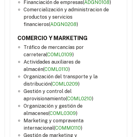
Financiación de empresas(
ADGN0108
)
Comercialización y administracion de
productos y servicios
financieros(
ADGN0208
)
COMERCIO Y MARKETING
Tráfico de mercancías por
carretera(
COML0109
)
Actividades auxiliares de
almacén(
COML0110
)
Organización del transporte y la
distribución(
COML0209
)
Gestión y control del
aprovisionamiento(
COML0210
)
Organización y gestión de
almacenes(
COML0309
)
Marketing y compraventa
internacional(
COMM0110
)
Gestión de marketing y