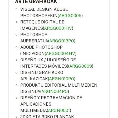
ARTE GRAFIKOAK
VISUAL DESIGN ADOBE
PHOTOSHOPEKIN(
ARGG0005
)
RETOQUE DIGITAL DE
IMAGENES(
ARGG0001HV
)
PHOTOSHOP
AURRERATUA(
ARGG013PO
)
ADOBE PHOTOSHOP
(INICIACIÓN(
ARGG0004HV
)
DISEÑO UX / UI (DISEÑO DE
INTERFACES MÓVILES)(
ARGG0009
)
DISEINU GRAFIKOKO
APLIKAZIOAK(
ARGN010PO
)
PRODUKTU EDITORIAL MULTIMEDIEN
DISEINUA(
ARGN004PO
)
DISEÑO Y PROGRAMACIÓN DE
APLICACIONES
MULTIMEDIA(
ARGN0001
)
2DKO ETA 3DKO PLANOAK