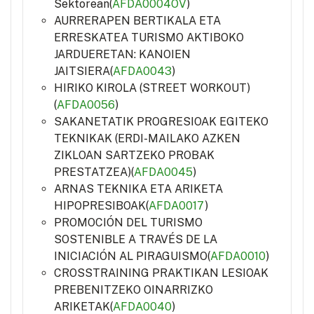
Sektorean(
AFDA0004OV
)
AURRERAPEN BERTIKALA ETA
ERRESKATEA TURISMO AKTIBOKO
JARDUERETAN: KANOIEN
JAITSIERA(
AFDA0043
)
HIRIKO KIROLA (STREET WORKOUT)
(
AFDA0056
)
SAKANETATIK PROGRESIOAK EGITEKO
TEKNIKAK (ERDI-MAILAKO AZKEN
ZIKLOAN SARTZEKO PROBAK
PRESTATZEA)(
AFDA0045
)
ARNAS TEKNIKA ETA ARIKETA
HIPOPRESIBOAK(
AFDA0017
)
PROMOCIÓN DEL TURISMO
SOSTENIBLE A TRAVÉS DE LA
INICIACIÓN AL PIRAGUISMO(
AFDA0010
)
CROSSTRAINING PRAKTIKAN LESIOAK
PREBENITZEKO OINARRIZKO
ARIKETAK(
AFDA0040
)