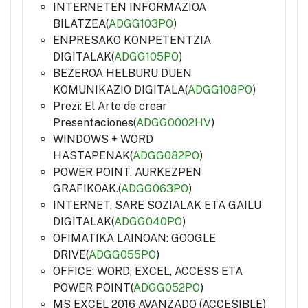
INTERNETEN INFORMAZIOA
BILATZEA(
ADGG103PO
)
ENPRESAKO KONPETENTZIA
DIGITALAK(
ADGG105PO
)
BEZEROA HELBURU DUEN
KOMUNIKAZIO DIGITALA(
ADGG108PO
)
Prezi: El Arte de crear
Presentaciones(
ADGG0002HV
)
WINDOWS + WORD
HASTAPENAK(
ADGG082PO
)
POWER POINT. AURKEZPEN
GRAFIKOAK.(
ADGG063PO
)
INTERNET, SARE SOZIALAK ETA GAILU
DIGITALAK(
ADGG040PO
)
OFIMATIKA LAINOAN: GOOGLE
DRIVE(
ADGG055PO
)
OFFICE: WORD, EXCEL, ACCESS ETA
POWER POINT(
ADGG052PO
)
MS EXCEL 2016 AVANZADO (ACCESIBLE)