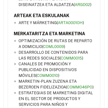
DISEINATZEA ETA ALDATZEA(
ARGD02
)
ARTEAK ETA ESKULANAK
ARTE Y MÁRKETING(
ARTA0001OH
)
MERKATARITZA ETA MARKETINA
OPTIMIZACIÓN DE RUTAS DE REPARTO
A DOMICILIO(
COML0009
)
DESARROLLO DE CONTENIDOS PARA
LAS REDES SOCIALES(
COMM0015
)
CANALES DE PROMOCIÓN Y
PUBLICIDAD EN DISPOSITIVOS
MÓVILES(
COMM0010
)
MARKETIN-PLAN ZUZENA ETA
BEZEROEN FIDELIZAZIOA(
COMM046PO
)
ESTRATEGIAS DE MARKETING DIGITAL
EN EL SECTOR DE PRODUCTOS Y
SERVICIOS PARA NIÑOS Y