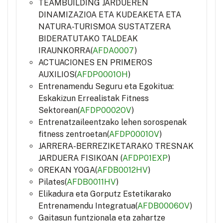
TEAMBUILDING JARDUEREN
DINAMIZAZIOA ETA KUDEAKETA ETA
NATURA-TURISMOA SUSTATZERA
BIDERATUTAKO TALDEAK
IRAUNKORRA(
AFDA0007
)
ACTUACIONES EN PRIMEROS
AUXILIOS(
AFDP0001OH
)
Entrenamendu Seguru eta Egokitua:
Eskakizun Errealistak Fitness
Sektorean(
AFDP0002OV
)
Entrenatzaileentzako lehen sorospenak
fitness zentroetan(
AFDP0001OV
)
JARRERA-BERREZIKETARAKO TRESNAK
JARDUERA FISIKOAN (
AFDP01EXP
)
OREKAN YOGA(
AFDB0012HV
)
Pilates(
AFDB0011HV
)
Elikadura eta Gorputz Estetikarako
Entrenamendu Integratua(
AFDB0006OV
)
Gaitasun funtzionala eta zahartze