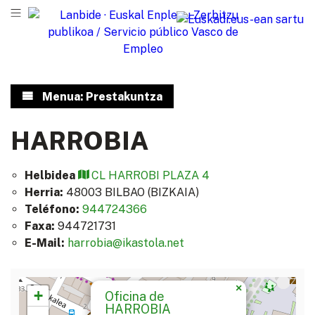
Menua: Prestakuntza
HARROBIA
Helbidea
CL HARROBI PLAZA 4
Herria:
48003
BILBAO
(BIZKAIA)
Teléfono:
944724366
Faxa:
944721731
E-Mail:
harrobia@ikastola.net
×
+
Oficina de
HARROBIA