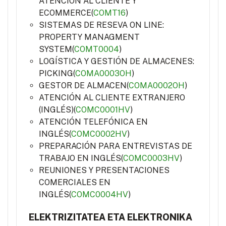
ATENCIÓN AL CLIENTE Y
ECOMMERCE(
COMT16
)
SISTEMAS DE RESEVA ON LINE:
PROPERTY MANAGMENT
SYSTEM(
COMT0004
)
LOGÍSTICA Y GESTIÓN DE ALMACENES:
PICKING(
COMA0003OH
)
GESTOR DE ALMACEN(
COMA0002OH
)
ATENCIÓN AL CLIENTE EXTRANJERO
(INGLÉS)(
COMC0001HV
)
ATENCIÓN TELEFÓNICA EN
INGLÉS(
COMC0002HV
)
PREPARACIÓN PARA ENTREVISTAS DE
TRABAJO EN INGLÉS(
COMC0003HV
)
REUNIONES Y PRESENTACIONES
COMERCIALES EN
INGLÉS(
COMC0004HV
)
ELEKTRIZITATEA ETA ELEKTRONIKA