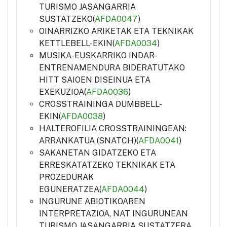
TURISMO JASANGARRIA
SUSTATZEKO(
AFDA0047
)
OINARRIZKO ARIKETAK ETA TEKNIKAK
KETTLEBELL-EKIN(
AFDA0034
)
MUSIKA-EUSKARRIKO INDAR-
ENTRENAMENDURA BIDERATUTAKO
HITT SAIOEN DISEINUA ETA
EXEKUZIOA(
AFDA0036
)
CROSSTRAININGA DUMBBELL-
EKIN(
AFDA0038
)
HALTEROFILIA CROSSTRAININGEAN:
ARRANKATUA (SNATCH)(
AFDA0041
)
SAKANETAN GIDATZEKO ETA
ERRESKATATZEKO TEKNIKAK ETA
PROZEDURAK
EGUNERATZEA(
AFDA0044
)
INGURUNE ABIOTIKOAREN
INTERPRETAZIOA, NAT INGURUNEAN
TURISMO JASANGARRIA SUSTATZERA