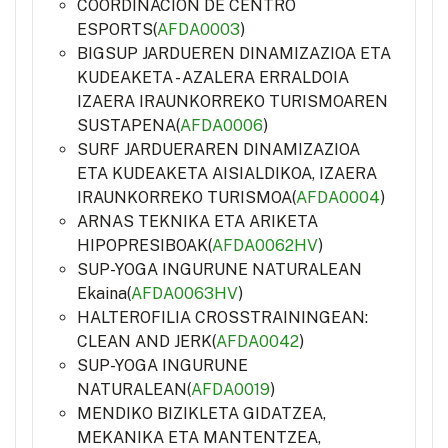
COORDINACIÓN DE CENTRO
ESPORTS(
AFDA0003
)
BIGSUP JARDUEREN DINAMIZAZIOA ETA
KUDEAKETA - AZALERA ERRALDOIA
IZAERA IRAUNKORREKO TURISMOAREN
SUSTAPENA(
AFDA0006
)
SURF JARDUERAREN DINAMIZAZIOA
ETA KUDEAKETA AISIALDIKOA, IZAERA
IRAUNKORREKO TURISMOA(
AFDA0004
)
ARNAS TEKNIKA ETA ARIKETA
HIPOPRESIBOAK(
AFDA0062HV
)
SUP-YOGA INGURUNE NATURALEAN
Ekaina(
AFDA0063HV
)
HALTEROFILIA CROSSTRAININGEAN:
CLEAN AND JERK(
AFDA0042
)
SUP-YOGA INGURUNE
NATURALEAN(
AFDA0019
)
MENDIKO BIZIKLETA GIDATZEA,
MEKANIKA ETA MANTENTZEA,