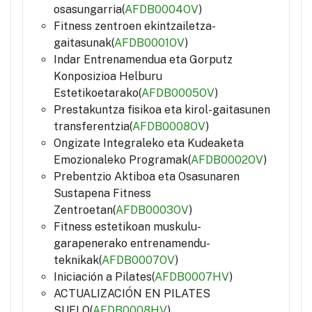
osasungarria(
AFDB0004OV
)
Fitness zentroen ekintzailetza-
gaitasunak(
AFDB0001OV
)
Indar Entrenamendua eta Gorputz
Konposizioa Helburu
Estetikoetarako(
AFDB0005OV
)
Prestakuntza fisikoa eta kirol-gaitasunen
transferentzia(
AFDB0008OV
)
Ongizate Integraleko eta Kudeaketa
Emozionaleko Programak(
AFDB0002OV
)
Prebentzio Aktiboa eta Osasunaren
Sustapena Fitness
Zentroetan(
AFDB0003OV
)
Fitness estetikoan muskulu-
garapenerako entrenamendu-
teknikak(
AFDB0007OV
)
Iniciación a Pilates(
AFDB0007HV
)
ACTUALIZACIÓN EN PILATES
SUELO(
AFDB0008HV
)