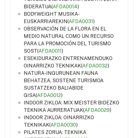
BIDERATUA(
AFDA0014
)
BODYWEIGHT MUSIKA-
EUSKARRIAREKIN(
AFDA0031
)
OBSERVACIÓN DE LA FLORA EN EL
MEDIO NATURAL COMO UN RECURSO
PARA LA PROMOCIÓN DEL TURISMO
SOST(
AFDA0011
)
ESEKIDURAZKO ENTRENAMENDUKO
OINARRIZKO TEKNIKAK(
AFDA0032
)
NATURA-INGURUNEAN FAUNA
BEHATZEA, SOSTENE TURISMOA
SUSTATZEKO BALIABIDE
GISA(
AFDA0012
)
INDOOR ZIKLOA: MIX MEISTER BIDEZKO
TEKNIKA AURRERATUAK(
AFDA0029
)
INDOOR ZIKLOA: OINARRIZKO
TEKNIKAK(
AFDA0030
)
PILATES ZORUA: TEKNIKA