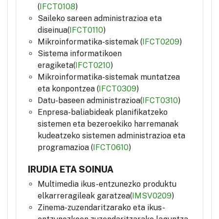
(
IFCT0108
)
Saileko sareen administrazioa eta
diseinua(
IFCT0110
)
Mikroinformatika-sistemak (
IFCT0209
)
Sistema informatikoen
eragiketa(
IFCT0210
)
Mikroinformatika-sistemak muntatzea
eta konpontzea (
IFCT0309
)
Datu-baseen administrazioa(
IFCT0310
)
Enpresa-baliabideak planifikatzeko
sistemen eta bezeroekiko harremanak
kudeatzeko sistemen administrazioa eta
programazioa (
IFCT0610
)
IRUDIA ETA SOINUA
Multimedia ikus-entzunezko produktu
elkarreragileak garatzea(
IMSV0209
)
Zinema-zuzendaritzarako eta ikus-