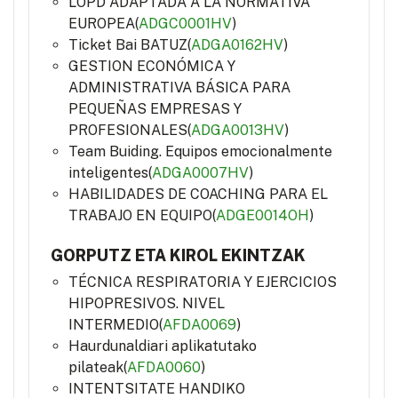
LOPD ADAPTADA A LA NORMATIVA
EUROPEA(
ADGC0001HV
)
Ticket Bai BATUZ(
ADGA0162HV
)
GESTION ECONÓMICA Y
ADMINISTRATIVA BÁSICA PARA
PEQUEÑAS EMPRESAS Y
PROFESIONALES(
ADGA0013HV
)
Team Buiding. Equipos emocionalmente
inteligentes(
ADGA0007HV
)
HABILIDADES DE COACHING PARA EL
TRABAJO EN EQUIPO(
ADGE0014OH
)
GORPUTZ ETA KIROL EKINTZAK
TÉCNICA RESPIRATORIA Y EJERCICIOS
HIPOPRESIVOS. NIVEL
INTERMEDIO(
AFDA0069
)
Haurdunaldiari aplikatutako
pilateak(
AFDA0060
)
INTENTSITATE HANDIKO