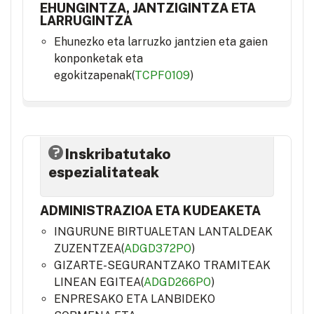
EHUNGINTZA, JANTZIGINTZA ETA
LARRUGINTZA
Ehunezko eta larruzko jantzien eta gaien
konponketak eta
egokitzapenak(
TCPF0109
)
Inskribatutako
espezialitateak
ADMINISTRAZIOA ETA KUDEAKETA
INGURUNE BIRTUALETAN LANTALDEAK
ZUZENTZEA(
ADGD372PO
)
GIZARTE-SEGURANTZAKO TRAMITEAK
LINEAN EGITEA(
ADGD266PO
)
ENPRESAKO ETA LANBIDEKO