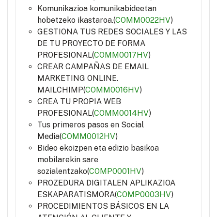
Komunikazioa komunikabideetan
hobetzeko ikastaroa.(
COMM0022HV
)
GESTIONA TUS REDES SOCIALES Y LAS
DE TU PROYECTO DE FORMA
PROFESIONAL(
COMM0017HV
)
CREAR CAMPAÑAS DE EMAIL
MARKETING ONLINE.
MAILCHIMP(
COMM0016HV
)
CREA TU PROPIA WEB
PROFESIONAL(
COMM0014HV
)
Tus primeros pasos en Social
Media(
COMM0012HV
)
Bideo ekoizpen eta edizio basikoa
mobilarekin sare
sozialentzako(
COMP0001HV
)
PROZEDURA DIGITALEN APLIKAZIOA
ESKAPARATISMORA(
COMP0003HV
)
PROCEDIMIENTOS BÁSICOS EN LA