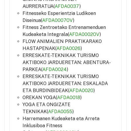
AURRERATUA(
AFDA0037
)
Fitnesseko Esperientzia Ludikoen
Diseinua(
AFDA0007OV
)
Fitness Zentroetako Entrenamenduen
Kudeaketa Integrala(
AFDA0002OV
)
FLOW ANIMALIEN PRAKTIKARAKO
HASTAPENAK(
AFDA0026
)
ERRESKATE-TEKNIKAK TURISMO
AKTIBOKO JARDUERETAN: ABENTURA-
PARKEA(
AFDA0024
)
ERRESKATE-TEKNIKAK TURISMO
AKTIBOKO JARDUERETAN: ESKALADA
ETA BURDINBIDEAK(
AFDA0020
)
OREKAN YOGA(
AFDA0018
)
YOGA ETA ONGIZATE
TEKNIKAK(
AFDA0055
)
Harremanen Kudeaketa eta Arreta
Inklusiboa Fitness