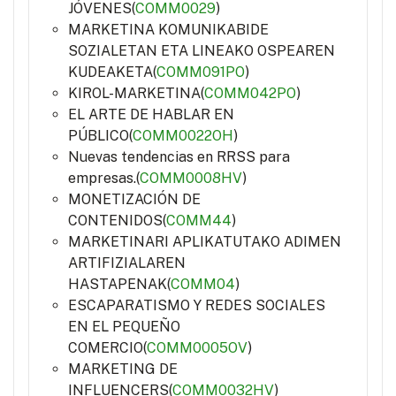
JÓVENES(
COMM0029
)
MARKETINA KOMUNIKABIDE
SOZIALETAN ETA LINEAKO OSPEAREN
KUDEAKETA(
COMM091PO
)
KIROL-MARKETINA(
COMM042PO
)
EL ARTE DE HABLAR EN
PÚBLICO(
COMM0022OH
)
Nuevas tendencias en RRSS para
empresas.(
COMM0008HV
)
MONETIZACIÓN DE
CONTENIDOS(
COMM44
)
MARKETINARI APLIKATUTAKO ADIMEN
ARTIFIZIALAREN
HASTAPENAK(
COMM04
)
ESCAPARATISMO Y REDES SOCIALES
EN EL PEQUEÑO
COMERCIO(
COMM0005OV
)
MARKETING DE
INFLUENCERS(
COMM0032HV
)