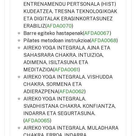
ENTRENAMENDU PERTSONALA (HIST)
KUDEATZEA, TRESNA TEKNOLOGIKOAK
ETA DIGITALAK ERAGINKORTASUNEZ
ERABILIZ(
AFDA0070
)
Barre egiteko hastapenak(
AFDA0067
)
Pilates metodoan instrukzioa(
AFDA0068
)
AIREKO YOGA INTEGRALA. AJNA ETA
SAHASRARA CHAKRA. INTUIZIOA,
ADIMENA, ISILTASUNA ETA
MEDITAZIOA(
AFDA0061
)
AIREKO YOGA INTEGRALA. VISHUDDA
CHAKRA. SORMENA ETA
ADIERAZPENA(
AFDA0062
)
AIREKO YOGA INTEGRALA.
SVADHISTANA CHAKRA. KONFIANTZA,
INDARRA ETA SEGURTASUNA.
(
AFDA0065
)
AIREKO YOGA INTEGRALA. MULADHARA
CHAKRA. ERROA, INDARRA,