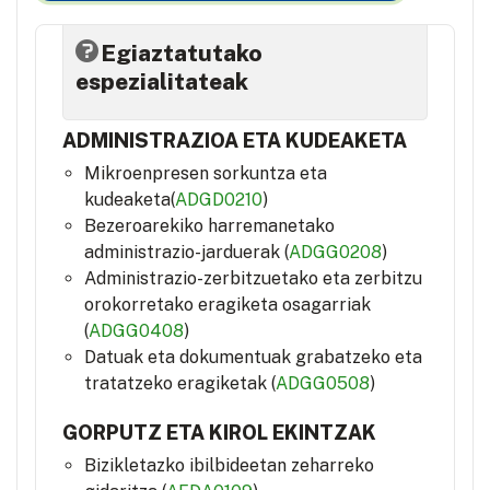
Egiaztatutako
espezialitateak
ADMINISTRAZIOA ETA KUDEAKETA
Mikroenpresen sorkuntza eta
kudeaketa(
ADGD0210
)
Bezeroarekiko harremanetako
administrazio-jarduerak (
ADGG0208
)
Administrazio-zerbitzuetako eta zerbitzu
orokorretako eragiketa osagarriak
(
ADGG0408
)
Datuak eta dokumentuak grabatzeko eta
tratatzeko eragiketak (
ADGG0508
)
GORPUTZ ETA KIROL EKINTZAK
Bizikletazko ibilbideetan zeharreko