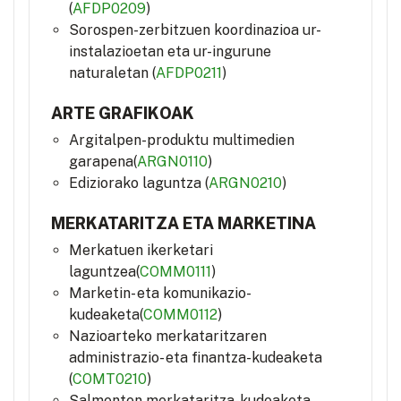
(
AFDP0209
)
Sorospen-zerbitzuen koordinazioa ur-
instalazioetan eta ur-ingurune
naturaletan (
AFDP0211
)
ARTE GRAFIKOAK
Argitalpen-produktu multimedien
garapena(
ARGN0110
)
Ediziorako laguntza (
ARGN0210
)
MERKATARITZA ETA MARKETINA
Merkatuen ikerketari
laguntzea(
COMM0111
)
Marketin- eta komunikazio-
kudeaketa(
COMM0112
)
Nazioarteko merkataritzaren
administrazio- eta finantza-kudeaketa
(
COMT0210
)
Salmenten merkataritza-kudeaketa