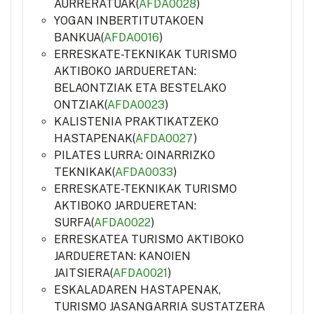
AURRERATUAK(
AFDA0028
)
YOGAN INBERTITUTAKOEN
BANKUA(
AFDA0016
)
ERRESKATE-TEKNIKAK TURISMO
AKTIBOKO JARDUERETAN:
BELAONTZIAK ETA BESTELAKO
ONTZIAK(
AFDA0023
)
KALISTENIA PRAKTIKATZEKO
HASTAPENAK(
AFDA0027
)
PILATES LURRA: OINARRIZKO
TEKNIKAK(
AFDA0033
)
ERRESKATE-TEKNIKAK TURISMO
AKTIBOKO JARDUERETAN:
SURFA(
AFDA0022
)
ERRESKATEA TURISMO AKTIBOKO
JARDUERETAN: KANOIEN
JAITSIERA(
AFDA0021
)
ESKALADAREN HASTAPENAK,
TURISMO JASANGARRIA SUSTATZERA