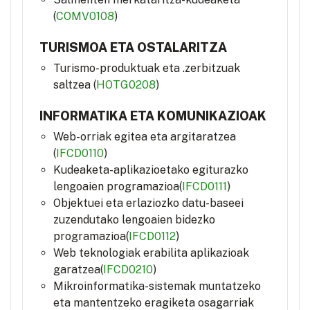
(
COMV0108
)
TURISMOA ETA OSTALARITZA
Turismo-produktuak eta .zerbitzuak
saltzea (
HOTG0208
)
INFORMATIKA ETA KOMUNIKAZIOAK
Web-orriak egitea eta argitaratzea
(
IFCD0110
)
Kudeaketa-aplikazioetako egiturazko
lengoaien programazioa(
IFCD0111
)
Objektuei eta erlaziozko datu-baseei
zuzendutako lengoaien bidezko
programazioa(
IFCD0112
)
Web teknologiak erabilita aplikazioak
garatzea(
IFCD0210
)
Mikroinformatika-sistemak muntatzeko
eta mantentzeko eragiketa osagarriak