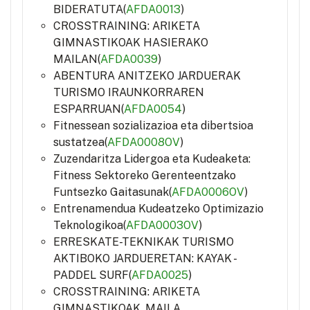
BIDERATUTA(
AFDA0013
)
CROSSTRAINING: ARIKETA
GIMNASTIKOAK HASIERAKO
MAILAN(
AFDA0039
)
ABENTURA ANITZEKO JARDUERAK
TURISMO IRAUNKORRAREN
ESPARRUAN(
AFDA0054
)
Fitnessean sozializazioa eta dibertsioa
sustatzea(
AFDA0008OV
)
Zuzendaritza Lidergoa eta Kudeaketa:
Fitness Sektoreko Gerenteentzako
Funtsezko Gaitasunak(
AFDA0006OV
)
Entrenamendua Kudeatzeko Optimizazio
Teknologikoa(
AFDA0003OV
)
ERRESKATE-TEKNIKAK TURISMO
AKTIBOKO JARDUERETAN: KAYAK -
PADDEL SURF(
AFDA0025
)
CROSSTRAINING: ARIKETA
GIMNASTIKOAK. MAILA