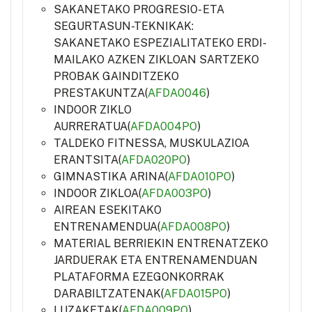
SAKANETAKO PROGRESIO- ETA
SEGURTASUN-TEKNIKAK:
SAKANETAKO ESPEZIALITATEKO ERDI-
MAILAKO AZKEN ZIKLOAN SARTZEKO
PROBAK GAINDITZEKO
PRESTAKUNTZA(
AFDA0046
)
INDOOR ZIKLO
AURRERATUA(
AFDA004PO
)
TALDEKO FITNESSA, MUSKULAZIOA
ERANTSITA(
AFDA020PO
)
GIMNASTIKA ARINA(
AFDA010PO
)
INDOOR ZIKLOA(
AFDA003PO
)
AIREAN ESEKITAKO
ENTRENAMENDUA(
AFDA008PO
)
MATERIAL BERRIEKIN ENTRENATZEKO
JARDUERAK ETA ENTRENAMENDUAN
PLATAFORMA EZEGONKORRAK
DARABILTZATENAK(
AFDA015PO
)
LUZAKETAK(
AFDA009PO
)