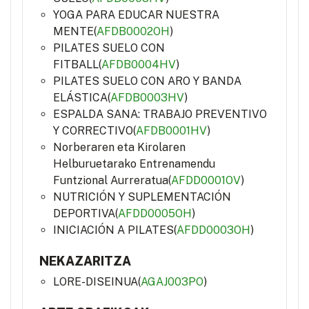
YOGA PARA EDUCAR NUESTRA
MENTE(
AFDB0002OH
)
PILATES SUELO CON
FITBALL(
AFDB0004HV
)
PILATES SUELO CON ARO Y BANDA
ELÁSTICA(
AFDB0003HV
)
ESPALDA SANA: TRABAJO PREVENTIVO
Y CORRECTIVO(
AFDB0001HV
)
Norberaren eta Kirolaren
Helburuetarako Entrenamendu
Funtzional Aurreratua(
AFDD0001OV
)
NUTRICIÓN Y SUPLEMENTACIÓN
DEPORTIVA(
AFDD0005OH
)
INICIACIÓN A PILATES(
AFDD0003OH
)
NEKAZARITZA
LORE-DISEINUA(
AGAJ003PO
)