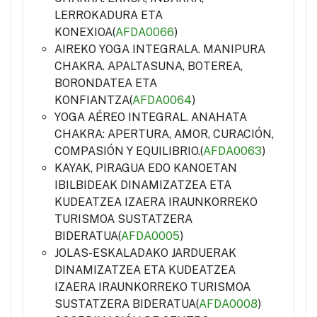
LERROKADURA ETA
KONEXIOA(
AFDA0066
)
AIREKO YOGA INTEGRALA. MANIPURA
CHAKRA. APALTASUNA, BOTEREA,
BORONDATEA ETA
KONFIANTZA(
AFDA0064
)
YOGA AÉREO INTEGRAL. ANAHATA
CHAKRA: APERTURA, AMOR, CURACIÓN,
COMPASIÓN Y EQUILIBRIO.(
AFDA0063
)
KAYAK, PIRAGUA EDO KANOETAN
IBILBIDEAK DINAMIZATZEA ETA
KUDEATZEA IZAERA IRAUNKORREKO
TURISMOA SUSTATZERA
BIDERATUA(
AFDA0005
)
JOLAS-ESKALADAKO JARDUERAK
DINAMIZATZEA ETA KUDEATZEA
IZAERA IRAUNKORREKO TURISMOA
SUSTATZERA BIDERATUA(
AFDA0008
)