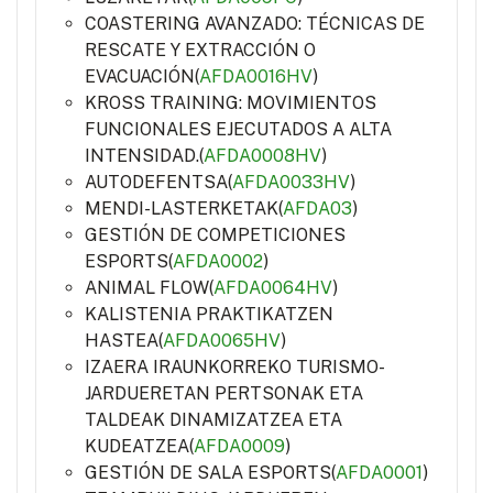
COASTERING AVANZADO: TÉCNICAS DE
RESCATE Y EXTRACCIÓN O
EVACUACIÓN(
AFDA0016HV
)
KROSS TRAINING: MOVIMIENTOS
FUNCIONALES EJECUTADOS A ALTA
INTENSIDAD.(
AFDA0008HV
)
AUTODEFENTSA(
AFDA0033HV
)
MENDI-LASTERKETAK(
AFDA03
)
GESTIÓN DE COMPETICIONES
ESPORTS(
AFDA0002
)
ANIMAL FLOW(
AFDA0064HV
)
KALISTENIA PRAKTIKATZEN
HASTEA(
AFDA0065HV
)
IZAERA IRAUNKORREKO TURISMO-
JARDUERETAN PERTSONAK ETA
TALDEAK DINAMIZATZEA ETA
KUDEATZEA(
AFDA0009
)
GESTIÓN DE SALA ESPORTS(
AFDA0001
)