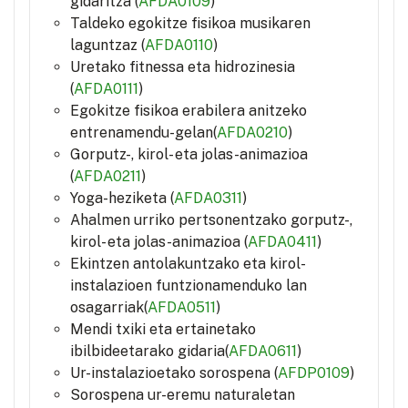
gidaritza (
AFDA0109
)
Taldeko egokitze fisikoa musikaren
laguntzaz (
AFDA0110
)
Uretako fitnessa eta hidrozinesia
(
AFDA0111
)
Egokitze fisikoa erabilera anitzeko
entrenamendu-gelan(
AFDA0210
)
Gorputz-, kirol- eta jolas-animazioa
(
AFDA0211
)
Yoga-heziketa (
AFDA0311
)
Ahalmen urriko pertsonentzako gorputz-,
kirol- eta jolas-animazioa (
AFDA0411
)
Ekintzen antolakuntzako eta kirol-
instalazioen funtzionamenduko lan
osagarriak(
AFDA0511
)
Mendi txiki eta ertainetako
ibilbideetarako gidaria(
AFDA0611
)
Ur-instalazioetako sorospena (
AFDP0109
)
Sorospena ur-eremu naturaletan