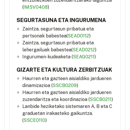
entzunezkoen zuzendaritzarako laguntza
(
IMSV0408
)
SEGURTASUNA ETA INGURUMENA
Zaintza, segurtasun pribatua eta
pertsonak babestea(
SEAD0112
)
Zaintza, segurtasun pribatua eta
lehergailuak babestea(
SEAD0212
)
Ingurumen-kudeaketa (
SEAG0211
)
GIZARTE ETA KULTURA ZERBITZUAK
Haurren eta gazteen aisialdiko jardueren
dinamizazioa (
SSCB0209
)
Haurren eta gazteen aisialdiko jardueren
zuzendaritza eta koordinazioa (
SSCB0211
)
Lanbide heziketako sistemaren A, B eta C
graduetan irakasteko gaikuntza.
(
SSCE0110
)