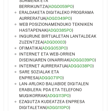
SORMENA ETA
BERRIKUNTZA(
ADGD059PO
)
ERALDAKETA DIGITALEKO PROGRAMA
AURRERATUA(
ADGD349PO
)
WEB POSIZIONAMENDUKO TEKNIKEN
HASTAPENAK(
ADGD385PO
)
INGURUNE BIRTUALETAN LANTALDEAK
ZUZENTZEA(
ADGD0003
)
OFIMATIKA(
ADGG053PO
)
INTERNET ETA WEB-ORRIEN
DISEINUAREN OINARRIAK(
ADGG039PO
)
INTERNET AURRERATUA(
ADGG038PO
)
SARE SOZIALAK ETA
ENPRESA(
ADGG071PO
)
LAN-ARLOKO BALIABIDE DIGITALEN
ERABILERA: PDA ETA TELEFONO
MUGIKORRAK(
ADGG113PO
)
EZAGUTZA KUDEATZEA ENPRESA
DIGITALETAN(
ADGG110PO
)