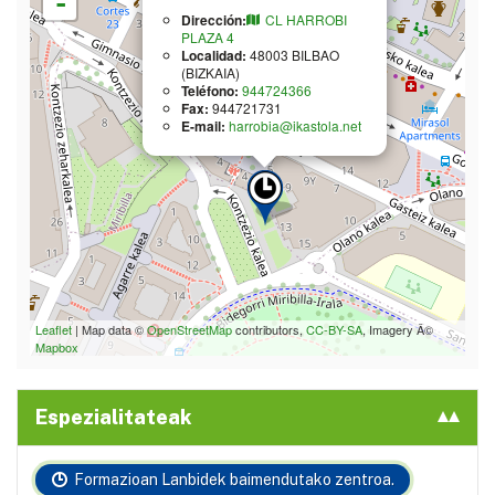
-
Dirección:
CL HARROBI
PLAZA 4
Localidad:
48003
BILBAO
(BIZKAIA)
Teléfono:
944724366
Fax:
944721731
E-mail:
harrobia@ikastola.net
Leaflet
| Map data ©
OpenStreetMap
contributors,
CC-BY-SA
, Imagery Â©
Mapbox
Espezialitateak
Formazioan Lanbidek baimendutako zentroa.