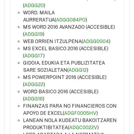
(
ADGG20
)
WORD. MAILA
AURRERATUA(
ADGG084PO
)
MS WORD 2016 AVANZADO (ACCESIBLE)
(
ADGG19
)
WEB ORRIEN ITZULPENA(
ADGG0004
)
MS EXCEL BASICO 2016 (ACCESIBLE)
(
ADGG17
)
GIDOIA, EDUKIA ETA PUBLIZITATEA
SARE SOZIALETAN(
ADGG12
)
MS POWERPOINT 2016 (ACCESIBLE)
(
ADGG22
)
WORD BASICO 2016 (ACCESIBLE)
(
ADGG16
)
FINANZAS PARA NO FINANCIEROS CON
APOYO DE EXCEL(
ADGF0005HV
)
LANEAN NOLA KUDEATU BAKOITZAREN
PRODUKTIBITATEA(
ADGC0022V
)