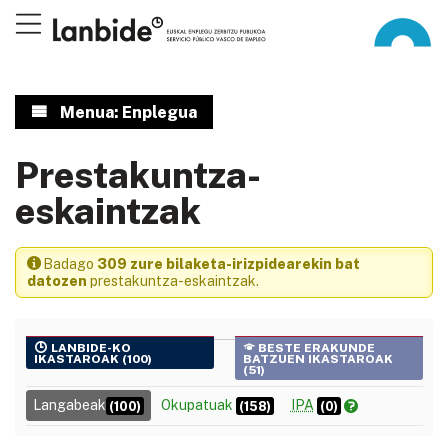
Menua: Enplegua
Prestakuntza-
eskaintzak
Badago
309 zure bilaketa-irizpidearekin bat
datozen
prestakuntza-eskaintzak.
LANBIDE-KO
BESTE ERAKUNDE
IKASTAROAK (100)
BATZUEN IKASTAROAK
(51)
Langabeak
Okupatuak
IPA
(100)
(158)
(0)