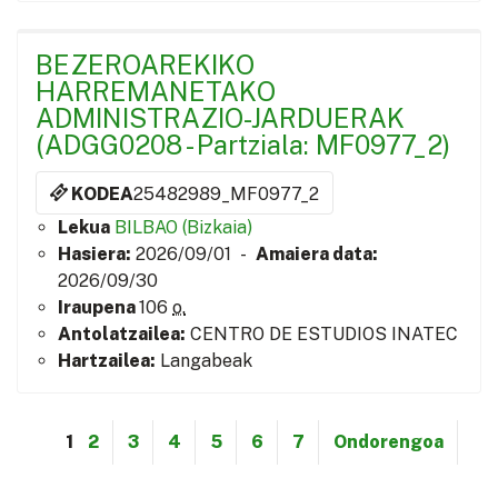
BEZEROAREKIKO
HARREMANETAKO
ADMINISTRAZIO-JARDUERAK
(ADGG0208 - Partziala: MF0977_2)
KODEA
25482989_MF0977_2
Lekua
BILBAO (Bizkaia)
Hasiera:
2026/09/01 -
Amaiera data:
2026/09/30
Iraupena
106
o.
Antolatzailea:
CENTRO DE ESTUDIOS INATEC
Hartzailea:
Langabeak
1
2
3
4
5
6
7
Ondorengoa