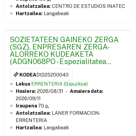
Antolatzailea:
CENTRO DE ESTUDIOS INATEC
Hartzailea:
Langabeak
SOZIETATEEN GAINEKO ZERGA
(SGZ). ENPRESAREN ZERGA-
ALORREKO KUDEAKETA
(ADGN068PO - Espezialitatea...
KODEA
DID25200040
Lekua
ERRENTERIA (Gipuzkoa)
Hasiera:
2026/08/31 -
Amaiera data:
2026/09/11
Iraupena
70
o.
Antolatzailea:
LANER FORMACION-
ERRENTERIA
Hartzailea:
Langabeak