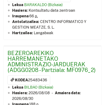
Lekua
BARAKALDO (Bizkaia)
Hasiera:
Kontsultatu data zentroan
Iraupena
66
o.
Antolatzailea:
CENTRO INFORMATICO Y
GESTION MEATZE, S. L.
Hartzailea:
Langabeak
BEZEROAREKIKO
HARREMANETAKO
ADMINISTRAZIO-JARDUERAK
(ADGG0208 - Partziala: MF0976_2)
KODEA
25483436
Lekua
BILBAO (Bizkaia)
Hasiera:
2026/08/08 -
Amaiera data:
2026/08/30
Iraupena
188
o.