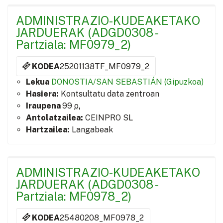
ADMINISTRAZIO-KUDEAKETAKO
JARDUERAK (ADGD0308 -
Partziala: MF0979_2)
KODEA
25201138TF_MF0979_2
Lekua
DONOSTIA/SAN SEBASTIÁN (Gipuzkoa)
Hasiera:
Kontsultatu data zentroan
Iraupena
99
o.
Antolatzailea:
CEINPRO SL
Hartzailea:
Langabeak
ADMINISTRAZIO-KUDEAKETAKO
JARDUERAK (ADGD0308 -
Partziala: MF0978_2)
KODEA
25480208_MF0978_2