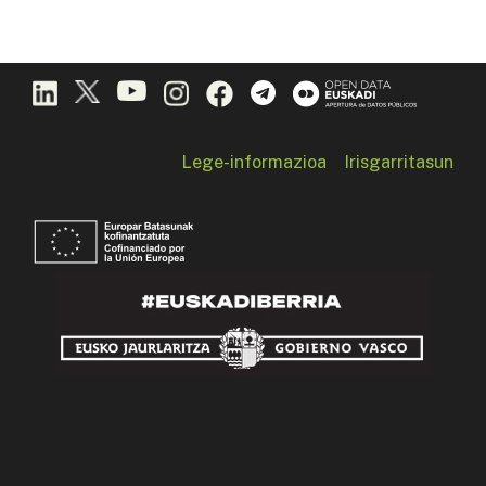
Lege-informazioa
Irisgarritasun