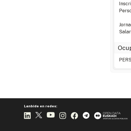
Inscr
Perso
Jorna
Salar
Ocup
PERS
Lanbide en redes: