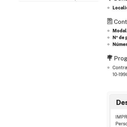
Locali
Cont
Modal
Nº de 
Número
Pro
Contra
10-199
Des
IMPR
Perso