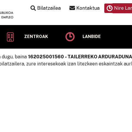
Bilatzailea
Kontaktua
Nire La
ZENTROAK
LANBIDE
n dugu, baina
162025001560 - TAILERREKO ARDURADUNA 
ilatzailera, zure interesekoak izan litezkeen eskaintzak aur