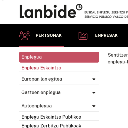
PERTSONAK
ENPRESAK
Sentitze
Enplegua
enplegu-b
Enplegu Eskaintza
Europan lan egitea
Gazteen enplegua
Autoenplegua
Enplegu Eskaintza Publikoa
Enplegu Zerbitzu Publikoak