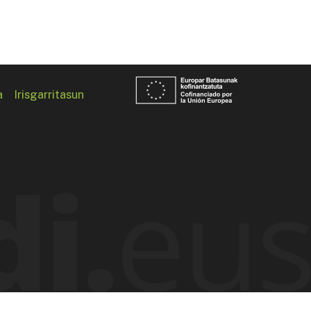
a
Irisgarritasun