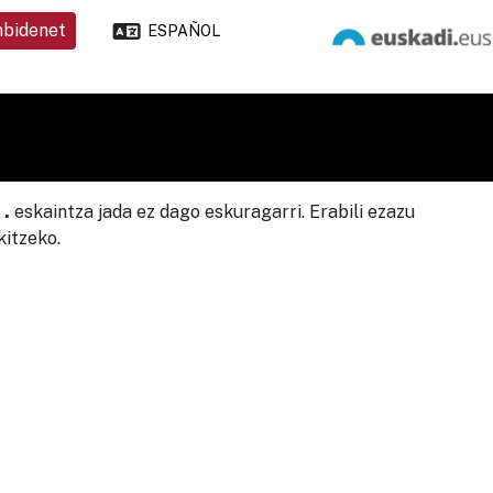
nbidenet
ESPAÑOL
.
eskaintza jada ez dago eskuragarri. Erabili ezazu
kitzeko.