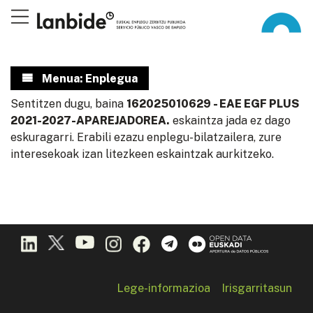
Menua: Enplegua
Sentitzen dugu, baina
162025010629 - EAE EGF PLUS
2021-2027-APAREJADOREA.
eskaintza jada ez dago
eskuragarri. Erabili ezazu enplegu-bilatzailera, zure
interesekoak izan litezkeen eskaintzak aurkitzeko.
Lege-informazioa
Irisgarritasun