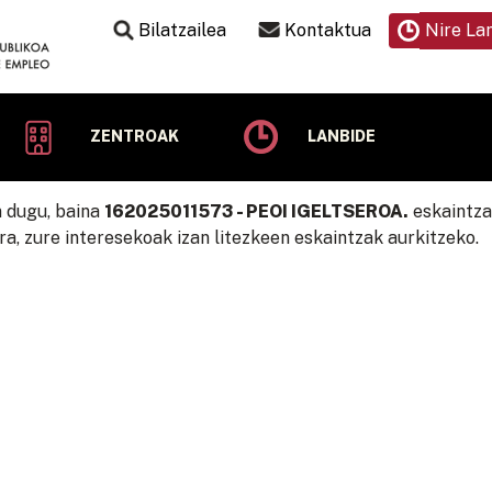
Bilatzailea
Kontaktua
Nire La
ZENTROAK
LANBIDE
n dugu, baina
162025011573 - PEOI IGELTSEROA.
eskaintza 
era, zure interesekoak izan litezkeen eskaintzak aurkitzeko.