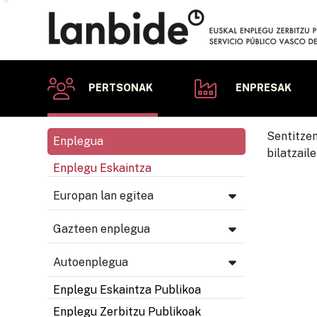
PERTSONAK
ENPRESAK
Sentitze
Enplegua
bilatzail
Enplegu Eskaintza
Europan lan egitea
Gazteen enplegua
Autoenplegua
Enplegu Eskaintza Publikoa
Enplegu Zerbitzu Publikoak