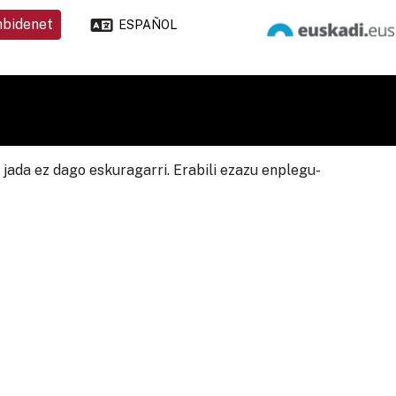
nbidenet
ESPAÑOL
jada ez dago eskuragarri. Erabili ezazu enplegu-