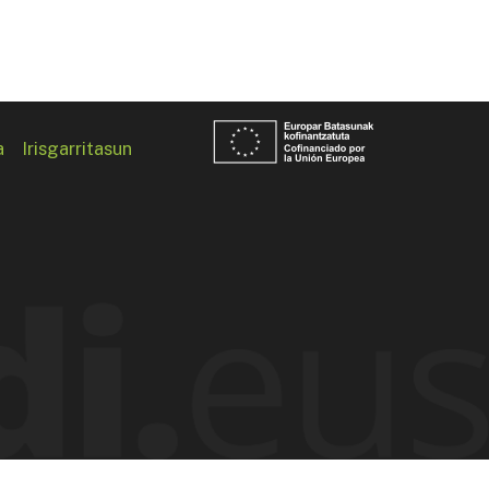
a
Irisgarritasun