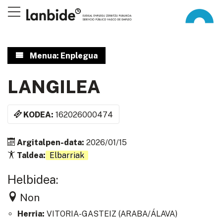
Menua: Enplegua
LANGILEA
KODEA:
162026000474
Argitalpen-data:
2026/01/15
Taldea:
Elbarriak
Helbidea:
Non
Herria:
VITORIA-GASTEIZ
(
ARABA/ÁLAVA
)