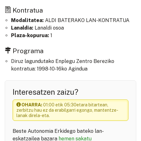
Kontratua
Modalitatea:
ALDI BATERAKO LAN-KONTRATUA
Lanaldia:
Lanaldi osoa
Plaza-kopurua:
1
Programa
Diruz lagundutako Enplegu Zentro Bereziko
kontratua: 1998-10-16ko Agindua
Interesatzen zaizu?
OHARRA:
01:00 etik 05:30etara bitartean,
zerbitzu hau ez da erabilgarri egongo, mantentze-
lanak direla-eta.
Beste Autonomia Erkidego bateko lan-
eskatzailea bazara
hemen sakatu