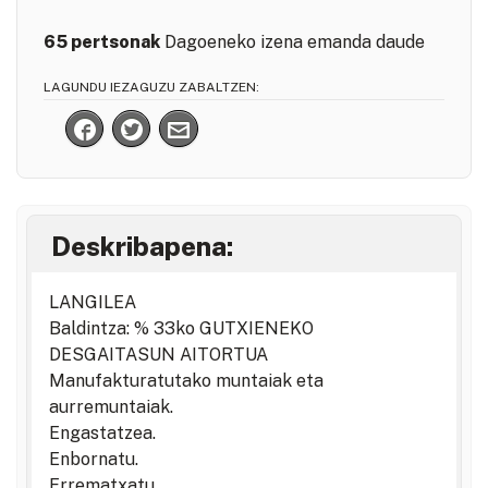
65 pertsonak
Dagoeneko izena emanda daude
LAGUNDU IEZAGUZU ZABALTZEN:
Deskribapena:
LANGILEA
Baldintza: % 33ko GUTXIENEKO
DESGAITASUN AITORTUA
Manufakturatutako muntaiak eta
aurremuntaiak.
Engastatzea.
Enbornatu.
Errematxatu.