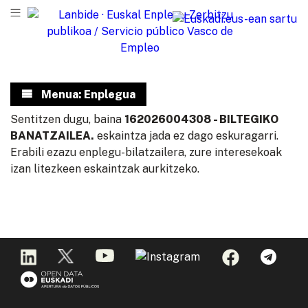
Menua: Enplegua
Sentitzen dugu, baina
162026004308 - BILTEGIKO
BANATZAILEA.
eskaintza jada ez dago eskuragarri.
Erabili ezazu enplegu-bilatzailera, zure interesekoak
izan litezkeen eskaintzak aurkitzeko.