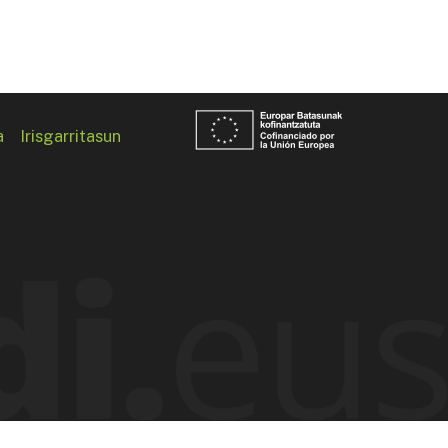
a
Irisgarritasun