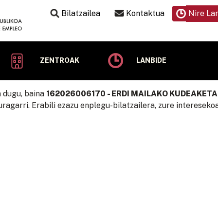
Bilatzailea
Kontaktua
Nire La
ZENTROAK
LANBIDE
n dugu, baina
162026006170 - ERDI MAILAKO KUDEAKET
ragarri. Erabili ezazu enplegu-bilatzailera, zure intereseko