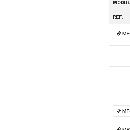
MÓDUL
REF
.
MF
MF
MF