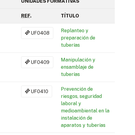
UNIDADES FORMATIVAS
REF
.
TÍTULO
Replanteo y
UF0408
preparación de
tuberías
Manipulación y
UF0409
ensamblaje de
tuberías
Prevención de
UF0410
riesgos, seguridad
laboral y
medioambiental en la
instalación de
aparatos y tuberías