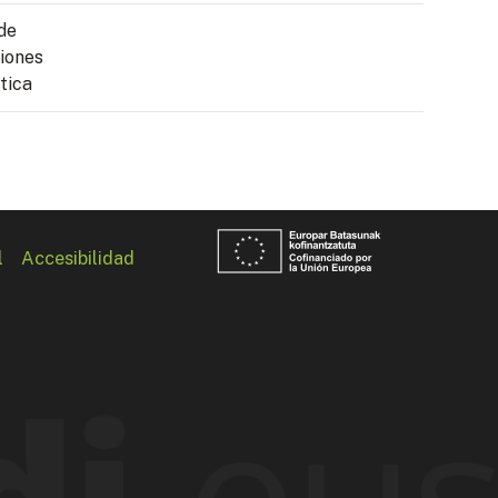
de
iones
tica
l
Accesibilidad