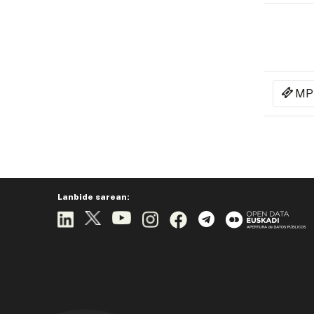
MP
Lanbide sarean: