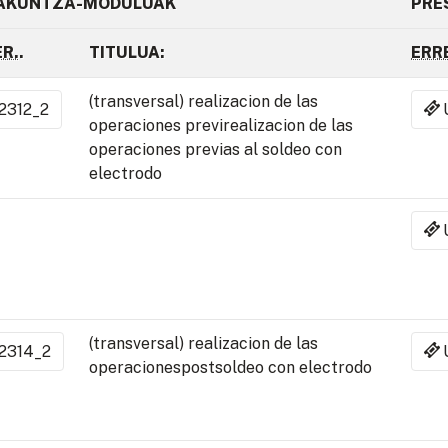
AKUNTZA-MODULUAK
PRE
R.
.
TITULUA:
ERR
(transversal) realizacion de las
2312_2
operaciones previrealizacion de las
operaciones previas al soldeo con
electrodo
(transversal) realizacion de las
2314_2
operacionespostsoldeo con electrodo