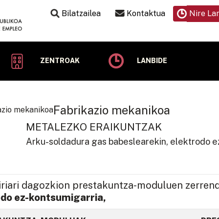
Bilatzailea
Kontaktua
Nire La
ZENTROAK
LANBIDE
Fabrikazio mekanikoa
METALEZKO ERAIKUNTZAK
Arku-soldadura gas babeslearekin, elektrodo e
iriari dagozkion prestakuntza-moduluen zerren
odo ez-kontsumigarria,