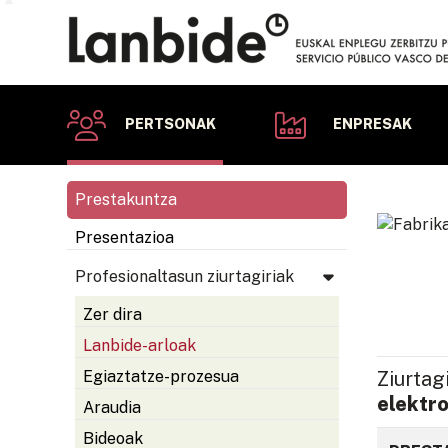
PERTSONAK
ENPRESAK
Prestakuntza
Presentazioa
Profesionaltasun ziurtagiriak
Zer dira
Lanbide-arloak
Ziurtag
Egiaztatze-prozesua
elektr
Araudia
Bideoak