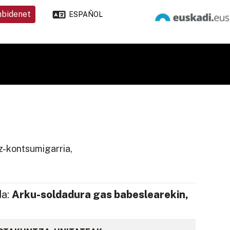
nbidenet
ESPAÑOL
z-kontsumigarria,
da:
Arku-soldadura gas babeslearekin,