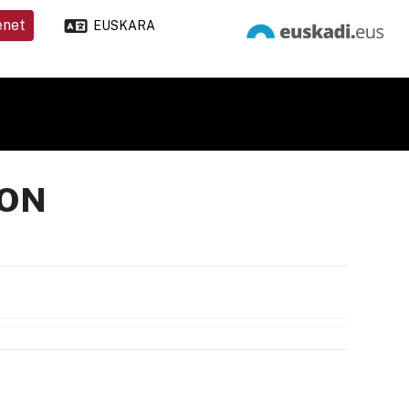
enet
EUSKARA
ION