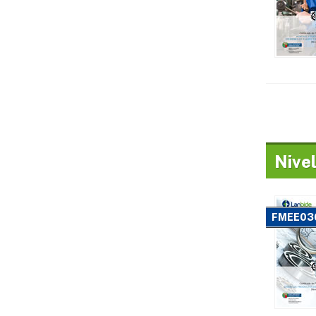
Nivel
FMEE03