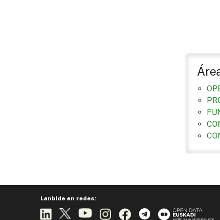
Áre
OP
PR
FU
CO
CO
Lanbide en redes: