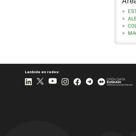
Áre
ES
AL
CO
MA
Lanbide en redes: