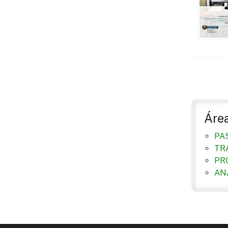
Áre
PA
TR
PR
AN