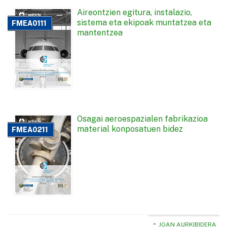
Aireontzien egitura, instalazio,
sistema eta ekipoak muntatzea eta
FMEA0111
mantentzea
Osagai aeroespazialen fabrikazioa
material konposatuen bidez
FMEA0211
JOAN AURKIBIDERA