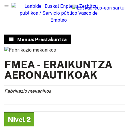
Menua: Prestakuntza
FMEA - ERAIKUNTZA
AERONAUTIKOAK
Fabrikazio mekanikoa
Nivel 2