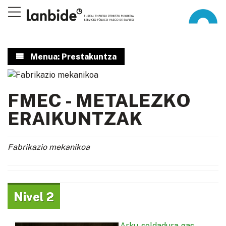
Menua: Prestakuntza
FMEC - METALEZKO
ERAIKUNTZAK
Fabrikazio mekanikoa
Nivel 2
Arku-soldadura gas