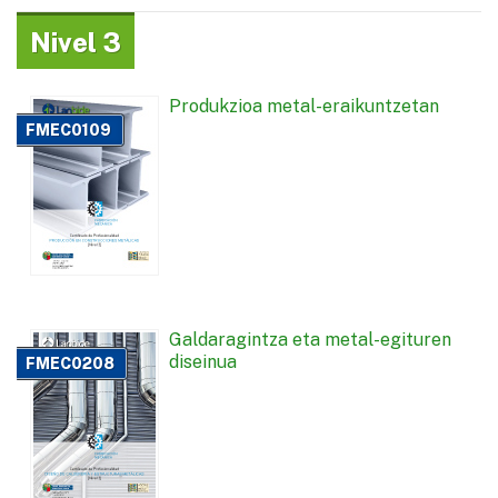
Nivel 3
Produkzioa metal-eraikuntzetan
FMEC0109
Galdaragintza eta metal-egituren
diseinua
FMEC0208