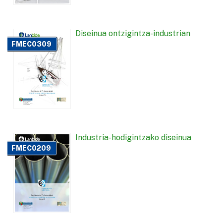
Diseinua ontzigintza-industrian
FMEC0309
Industria-hodigintzako diseinua
FMEC0209