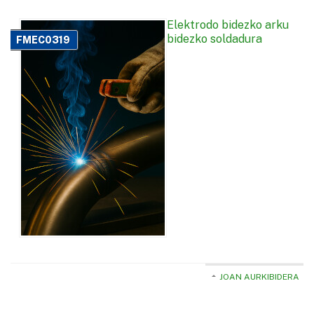
Elektrodo bidezko arku
bidezko soldadura
FMEC0319
JOAN AURKIBIDERA