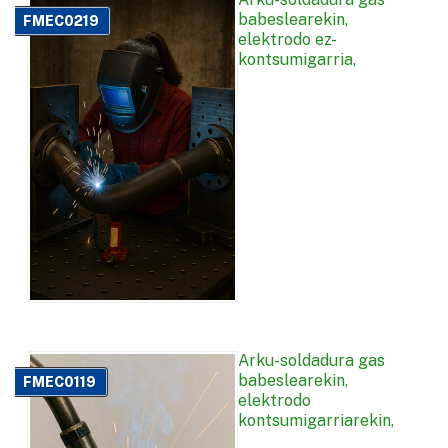
babeslearekin,
FMEC0219
elektrodo ez-
kontsumigarria,
Arku-soldadura gas
babeslearekin,
FMEC0119
elektrodo
kontsumigarriarekin,