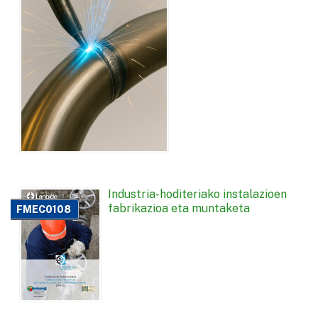
Industria-hoditeriako instalazioen
fabrikazioa eta muntaketa
FMEC0108