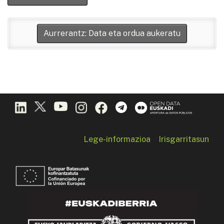
Aurrerantz: Data eta ordua aukeratu
Lege-informazioa
Irisgarritasun