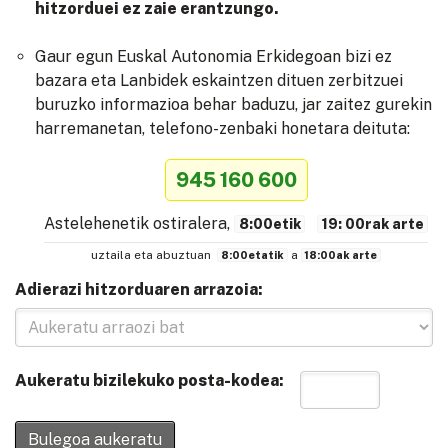
hitzorduei ez zaie erantzungo.
Gaur egun Euskal Autonomia Erkidegoan bizi ez
bazara eta Lanbidek eskaintzen dituen zerbitzuei
buruzko informazioa behar baduzu, jar zaitez gurekin
harremanetan, telefono-zenbaki honetara deituta:
945 160 600
Astelehenetik ostiralera,
8:00etik
19: 00rak arte
uztaila eta abuztuan
a
8:00etatik
18:00ak arte
Adierazi hitzorduaren arrazoia:
Aukeratu bizilekuko posta-kodea:
Bulegoa aukeratu