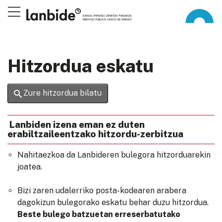
Hitzordua eskatu
Zure hitzordua bilatu
Lanbiden izena eman ez duten
erabiltzaileentzako hitzordu-zerbitzua
Nahitaezkoa da Lanbideren bulegora hitzorduarekin
joatea.
Bizi zaren udalerriko posta-kodearen arabera
dagokizun bulegorako eskatu behar duzu hitzordua.
Beste bulego batzuetan erreserbatutako